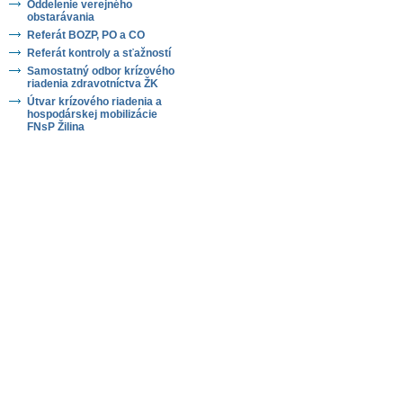
Oddelenie verejného
obstarávania
Referát BOZP, PO a CO
Referát kontroly a sťažností
Samostatný odbor krízového
riadenia zdravotníctva ŽK
Útvar krízového riadenia a
hospodárskej mobilizácie
FNsP Žilina