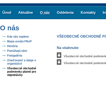
Úvod
Aktuálne
O nás
Oddelenia
Kontakty
I
O nás
VŠEOBECNÉ OBCHODNÉ PO
Kde nás najdete
Mapa areálu FNsP
História
Na stiahnutie
Pomáhajú nám
Fotogaléria
Všeobecné obchodné podmienky 
Zriaďovateľ a údaje o
Všeobecné obchodné podmienky 
organizácii
Všeobecné obchodné
podmienky platné pre
objednávky