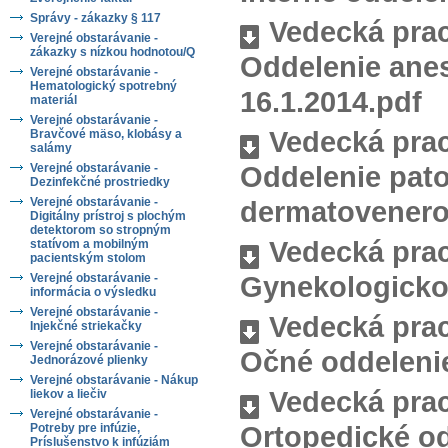
Správy - zákazky § 117
Vedecká prac
Verejné obstarávanie -
zákazky s nízkou hodnotou/Q
Oddelenie anes
Verejné obstarávanie -
Hematologický spotrebný
16.1.2014.pdf
materiál
Verejné obstarávanie -
Vedecká prac
Bravčové mäso, klobásy a
salámy
Oddelenie pato
Verejné obstarávanie -
Dezinfekčné prostriedky
Verejné obstarávanie -
dermatovenerol
Digitálny prístroj s plochým
detektorom so stropným
Vedecká prac
statívom a mobilným
pacientským stolom
Gynekologicko 
Verejné obstarávanie -
informácia o výsledku
Verejné obstarávanie -
Vedecká prac
Injekčné striekačky
Verejné obstarávanie -
Očné oddelenie
Jednorázové plienky
Verejné obstarávanie - Nákup
Vedecká prac
liekov a liečiv
Verejné obstarávanie -
Ortopedické od
Potreby pre infúzie,
Príslušenstvo k infúziám