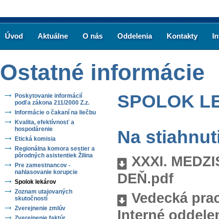
Úvod
Aktuálne
O nás
Oddelenia
Kontakty
I
Ostatné informácie
SPOLOK L
Poskytovanie informácií
podľa zákona 211/2000 Z.z.
Informácie o čakaní na liečbu
Kvalita, efektívnosť a
hospodárenie
Na stiahnut
Etická komisia
Regionálna komora sestier a
pôrodných asistentiek Žilina
XXXI. MEDZ
Pre zamestnancov -
nahlasovanie korupcie
DEŇ.pdf
Spolok lekárov
Zoznam utajovaných
Vedecká prac
skutočností
Zverejnenie zmlúv
Interné oddelen
Zverejnenie faktúr