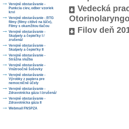
Verejné obstarávanie -
Vedecká prac
Punkcia ciev, odber vzoriek
krvi
Otorinolaryngo
Verejné obstarávanie - RTG
filmy (filmy citlivé na lúče),
Filmy s okamžitou tlačou
Filov deň 20
Verejné obstarávanie -
Skalpely a čepieľky I /
zrušená/
Verejné obstarávanie -
Skalpely a čepieľky II
Verejné obstarávanie -
Strážna služba
Verejné obstarávanie -
Vnútroočné šošovky
Verejné obstarávanie -
Výrobky z papiera pre
nemocničné účely
Verejné obstarávanie -
Zdravotnícka gáza I /zrušená/
Verejné obstarávanie -
Zdravotnícka gáza II
Webmail FNSPZA