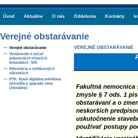
Úvod
Aktuálne
O nás
Oddelenia
Kontakty
I
Verejné obstarávanie
VEREJNÉ OBSTARÁVANIE
Verejné obstarávanie
Oznámenie o začatí
prípravných trhových
konzultácií - NIS
Informácia o vyhlásených
zákazkách
PTK- Nová digitálna telefónna
ústredňa a upgrade siete
Fakultná nemocnica s
(Aktuálne)
zmysle § 7 ods. 1 pís
obstarávaní a o zmen
neskorších predpisov
uskutočnenie stavebn
používať postupy po