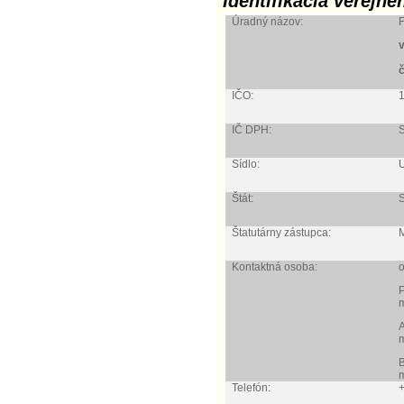
Identifikácia verejné
Úradný názov:
F
IČO:
IČ DPH:
Sídlo:
U
Štát:
Štatutárny zástupca:
M
Kontaktná osoba:
P
m
m
m
Telefón: