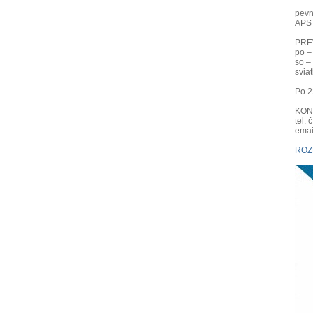
pevn
APS 
PRE
po –
so –
svia
Po 2
KON
tel.
emai
ROZ