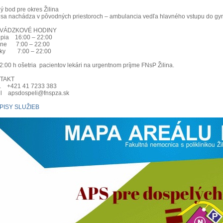
ý bod pre okres Žilina
sa nachádza v pôvodných priestoroch – ambulancia vedľa hlavného vstupu do gy
VÁDZKOVÉ HODINY
 pia 16:00 – 22:00
 ne 7:00 – 22:00
tky 7:00 – 22:00
2:00 h ošetria pacientov lekári na urgentnom príjme FNsP Žilina.
TAKT
 č. +421 41 7233 383
l apsdospeli@fnspza.sk
PISY SLUŽIEB