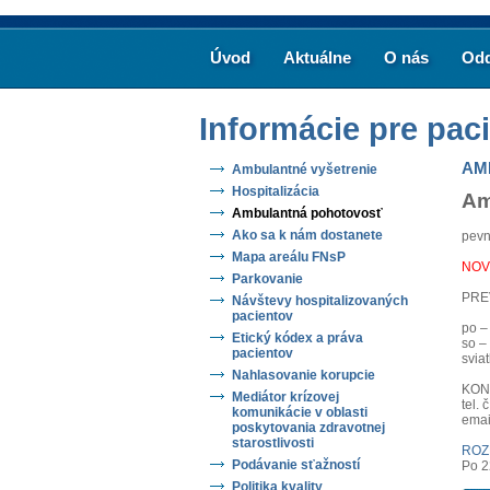
Úvod
Aktuálne
O nás
Odd
Informácie pre pac
AM
Ambulantné vyšetrenie
Hospitalizácia
Am
Ambulantná pohotovosť
Ako sa k nám dostanete
pevn
Mapa areálu FNsP
NOVÉ
Parkovanie
PRE
Návštevy hospitalizovaných
pacientov
po –
Etický kódex a práva
so –
pacientov
svia
Nahlasovanie korupcie
KON
Mediátor krízovej
tel.
komunikácie v oblasti
emai
poskytovania zdravotnej
starostlivosti
ROZ
Podávanie sťažností
Po 2
Politika kvality