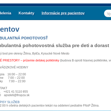
elenia
Kontakty
Informácie pre pacientov
ientov
BULANTNÁ POHOTOVOSŤ
bulantná pohotovostná služba pre deti a dorast
ý bod pre okresy Žilina, Bytča, Kysucké Nové Mesto
 PRIESTORY – prízemie detskej polikliniky
(budova B oproti hlavnej poliklinike, 
VÁDZKOVÉ HODINY
 pia 16:00 – 22:00
 ne 7:00 – 22:00
tky 7:00 – 22:00
TAKT
 č. +421 41 5110 855
l apsdeti@fnspza.sk
PISY SLUŽIEB
2:00 h ošetria detských pacientov lekári na oddelení pediatrie FNsP Žilina.