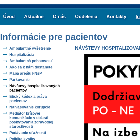
Úvod
Aktuálne
O nás
Oddelenia
Kontakty
I
Informácie pre pacientov
NÁVŠTEVY HOSPITALIZOVA
Ambulantné vyšetrenie
Hospitalizácia
Ambulantná pohotovosť
Ako sa k nám dostanete
Mapa areálu FNsP
Parkovanie
Návštevy hospitalizovaných
pacientov
Etický kódex a práva
pacientov
Nahlasovanie korupcie
Mediátor krízovej
komunikácie v oblasti
poskytovania zdravotnej
starostlivosti
Podávanie sťažností
Politika kvality