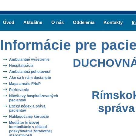
Úvod
Aktuálne
O nás
Oddelenia
Kontakty
I
Informácie pre paci
DUCHOVNÁ
Ambulantné vyšetrenie
Hospitalizácia
Ambulantná pohotovosť
Ako sa k nám dostanete
Mapa areálu FNsP
Parkovanie
Rímskoka
Návštevy hospitalizovaných
pacientov
správa
Etický kódex a práva
pacientov
Nahlasovanie korupcie
Mediátor krízovej
komunikácie v oblasti
poskytovania zdravotnej
starostlivosti