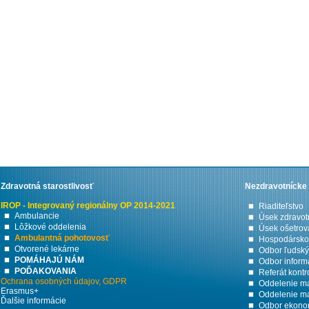
Zdravotná starostlivosť
Nezdravotnícke 
IROP - Integrovaný regionálny OP 2014-2021
Riaditeľstvo
Ambulancie
Úsek zdravotn
Lôžkové oddelenia
Úsek ošetrova
Ambulantná pohotovosť
Hospodársko-
Otvorené lekárne
Odbor ľudský
POMÁHAJÚ NÁM
Odbor informa
POĎAKOVANIA
Referát kontr
Ochrana osobných údajov, GDPR
Oddelenie ma
Erasmus+
Oddelenie ma
Ďalšie informácie
Odbor ekono