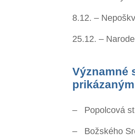
8.12. – Nepoškv
25.12. – Narod
Významné sl
prikázaným 
– Popolcová st
– Božského Srdc