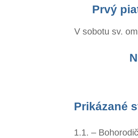
Prvý pia
V sobotu sv. om
N
Prikázané s
1.1. – Bohorodi