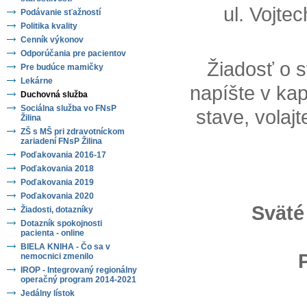
ul. Vojte
Podávanie sťažností
Politika kvality
Cenník výkonov
Odporúčania pre pacientov
Žiadosť o s
Pre budúce mamičky
Lekárne
napíšte v kap
Duchovná služba
Sociálna služba vo FNsP
stave, volaj
Žilina
ZŠ s MŠ pri zdravotníckom
zariadení FNsP Žilina
Poďakovania 2016-17
Poďakovania 2018
Poďakovania 2019
Poďakovania 2020
Sväté
Žiadosti, dotazníky
Dotazník spokojnosti
pacienta - online
BIELA KNIHA - Čo sa v
nemocnici zmenilo
IROP - Integrovaný regionálny
operačný program 2014-2021
Jedálny lístok