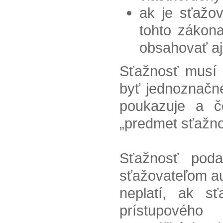
ak je sťažov
tohto zákona
obsahovať aj
Sťažnosť musí b
byť jednoznačn
poukazuje a č
„predmet sťažnos
Sťažnosť poda
sťažovateľom au
neplatí, ak sť
prístupového