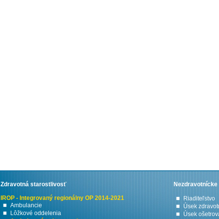
Zdravotná starostlivosť
Nezdravotnícke 
IROP - Integrovaný regionálny OP 2014-2021
Riaditeľstvo
Ambulancie
Úsek zdravotn
Lôžkové oddelenia
Úsek ošetrova