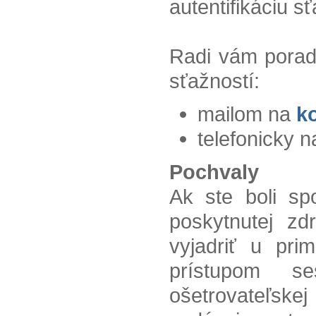
autentifikáciu s
Radi vám porad
sťažností:
mailom na
ko
telefonicky n
Pochvaly
Ak ste boli sp
poskytnutej zdr
vyjadriť u pri
prístupom s
ošetrovateľskej 