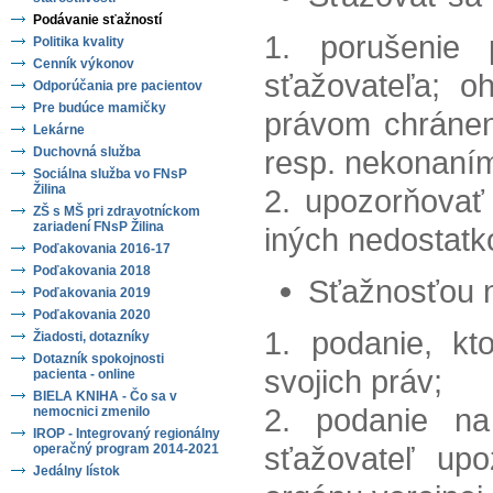
Podávanie sťažností
1. porušenie
Politika kvality
Cenník výkonov
sťažovateľa; o
Odporúčania pre pacientov
Pre budúce mamičky
právom chránen
Lekárne
Duchovná služba
resp. nekonaním
Sociálna služba vo FNsP
Žilina
2. upozorňovať
ZŠ s MŠ pri zdravotníckom
zariadení FNsP Žilina
iných nedostatko
Poďakovania 2016-17
Poďakovania 2018
Sťažnosťou n
Poďakovania 2019
Poďakovania 2020
1. podanie, k
Žiadosti, dotazníky
Dotazník spokojnosti
svojich práv;
pacienta - online
BIELA KNIHA - Čo sa v
2. podanie na
nemocnici zmenilo
IROP - Integrovaný regionálny
sťažovateľ upo
operačný program 2014-2021
Jedálny lístok