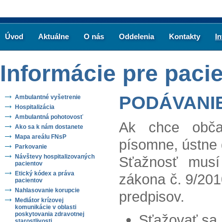
Úvod
Aktuálne
O nás
Oddelenia
Kontakty
I
Informácie pre paci
PODÁVANI
Ambulantné vyšetrenie
Hospitalizácia
Ambulantná pohotovosť
Ak chce obča
Ako sa k nám dostanete
Mapa areálu FNsP
písomne, ústne 
Parkovanie
Návštevy hospitalizovaných
Sťažnosť musí 
pacientov
Etický kódex a práva
zákona č. 9/201
pacientov
Nahlasovanie korupcie
predpisov.
Mediátor krízovej
komunikácie v oblasti
poskytovania zdravotnej
Sťažovať sa
starostlivosti