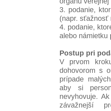
orgánu verejnej
3. podanie, kt
(napr. sťažnosť 
4. podanie, kto
alebo námietku
Postup pri pod
V prvom kroku
dohovorom s os
prípade malých
aby si perso
nevyhovuje. Ak
závažnejší p