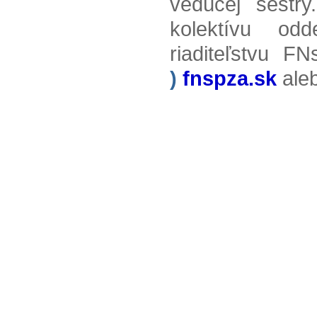
vedúcej sestry
kolektívu od
riaditeľstvu F
)
fnspza.sk
ale