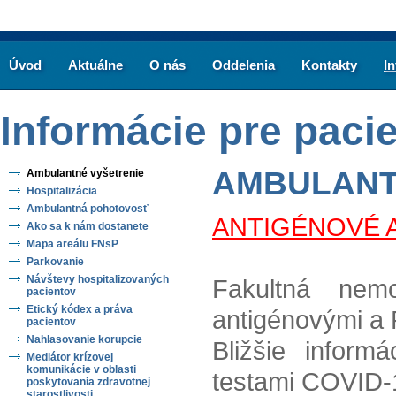
Úvod
Aktuálne
O nás
Oddelenia
Kontakty
I
Informácie pre paci
AMBULANT
Ambulantné vyšetrenie
Hospitalizácia
Ambulantná pohotovosť
ANTIGÉNOVÉ A
Ako sa k nám dostanete
Mapa areálu FNsP
Parkovanie
Návštevy hospitalizovaných
Fakultná nemoc
pacientov
Etický kódex a práva
antigénovými a
pacientov
Nahlasovanie korupcie
Bližšie inform
Mediátor krízovej
komunikácie v oblasti
testami COVID-1
poskytovania zdravotnej
starostlivosti