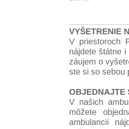
VYŠETRENIE 
V priestoroch F
nájdete štátne 
záujem o vyšetre
ste si so sebou 
OBJEDNAJTE 
V našich ambul
môžete objedn
ambulancií ná