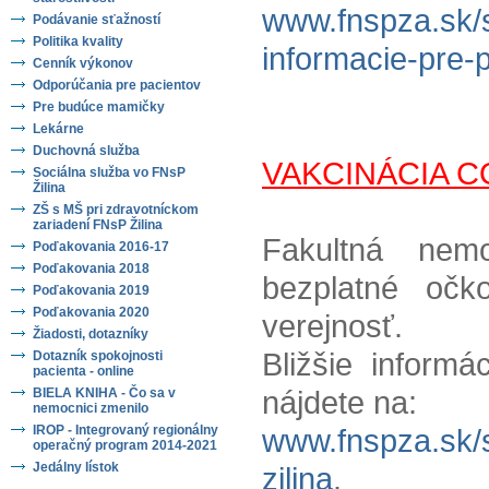
www.fnspza.sk/s
Podávanie sťažností
Politika kvality
informacie-pre-
Cenník výkonov
Odporúčania pre pacientov
Pre budúce mamičky
Lekárne
Duchovná služba
VAKCINÁCIA C
Sociálna služba vo FNsP
Žilina
ZŠ s MŠ pri zdravotníckom
zariadení FNsP Žilina
Fakultná nemoc
Poďakovania 2016-17
Poďakovania 2018
bezplatné očk
Poďakovania 2019
Poďakovania 2020
verejnosť.
Žiadosti, dotazníky
Bližšie inform
Dotazník spokojnosti
pacienta - online
nájdete na:
BIELA KNIHA - Čo sa v
nemocnici zmenilo
IROP - Integrovaný regionálny
www.fnspza.sk/s
operačný program 2014-2021
Jedálny lístok
zilina
.