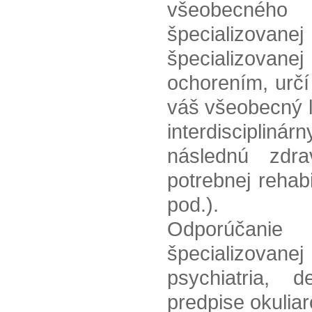
všeobecného 
špecializovan
špecializova
ochorením, určí 
váš všeobecný l
interdiscipliná
následnú zdrav
potrebnej rehab
pod.).
Odporúčanie
špecializovane
psychiatria, d
predpise okuliar