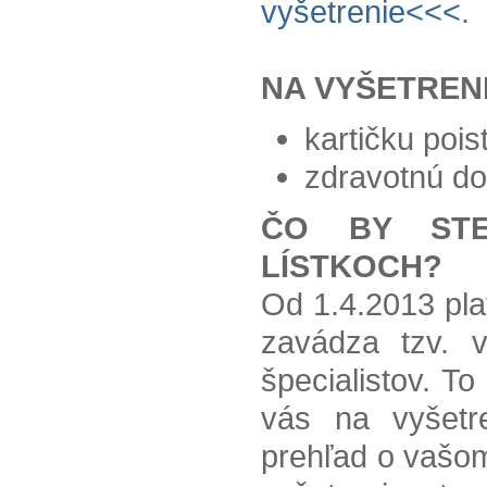
vyšetrenie<<<
.
NA VYŠETRENI
kartičku pois
zdravotnú d
ČO BY STE
LÍSTKOCH?
Od 1.4.2013 plat
zavádza tzv. v
špecialistov. T
vás na vyšetre
prehľad o vašo